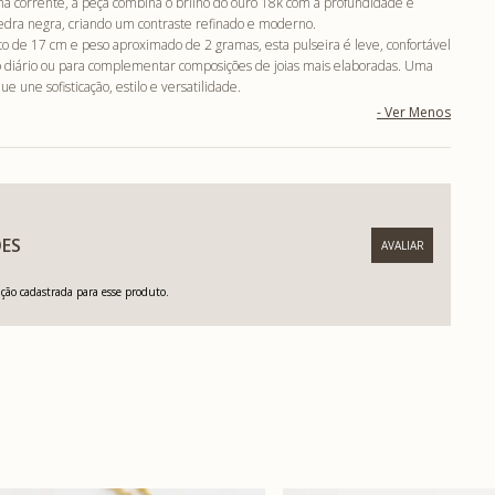
 na corrente, a peça combina o brilho do ouro 18k com a profundidade e
edra negra, criando um contraste refinado e moderno.
de 17 cm e peso aproximado de 2 gramas, esta pulseira é leve, confortável
so diário ou para complementar composições de joias mais elaboradas. Uma
e une sofisticação, estilo e versatilidade.
ES
ão cadastrada para esse produto.