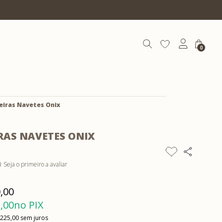
10% OFF com cupom | COEXIST10
0
eiras Navetes Onix
RAS NAVETES ONIX
Seja o primeiro a avaliar
)
,00
,00
no PIX
 225,00
sem juros