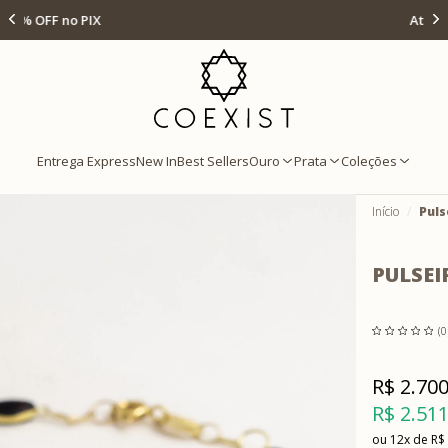
Ir para Home Prata
Até 12x s/ juros
Entrega Express
New In
Best Sellers
Ouro
Prata
Coleções
Início
Puls
PULSEI
(0
R$ 2.700
R$ 2.511
12x
R$