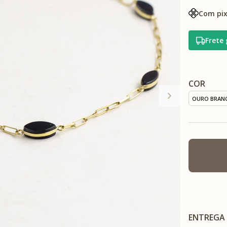
Com pix
Frete 
COR
OURO BRAN