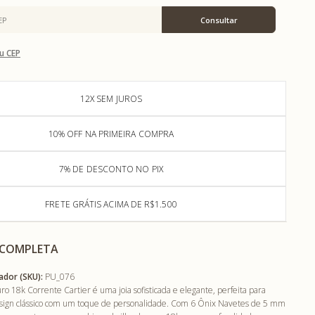
u CEP
12X SEM JUROS
10% OFF NA PRIMEIRA COMPRA
7% DE DESCONTO NO PIX
FRETE GRÁTIS ACIMA DE R$1.500
 COMPLETA
ador (SKU):
PU_076
o 18k Corrente Cartier é uma joia sofisticada e elegante, perfeita para
sign clássico com um toque de personalidade. Com 6 Ônix Navetes de 5 mm