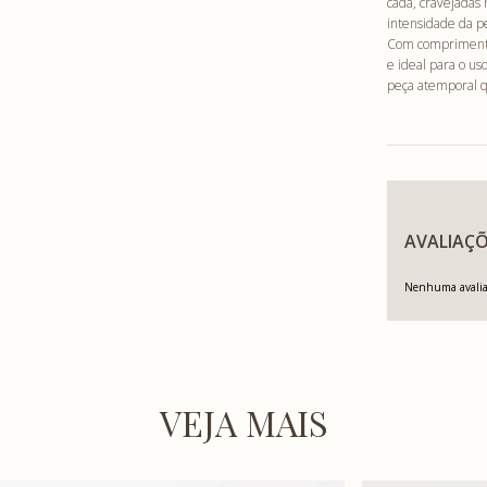
cada, cravejadas
intensidade da p
Com comprimento 
e ideal para o u
peça atemporal qu
AVALIAÇÕ
Nenhuma avaliaç
VEJA MAIS