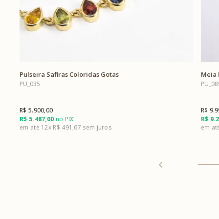
Pulseira Safiras Coloridas Gotas
Meia 
PU_035
PU_08
R$ 5.900,00
R$ 9.9
R$ 5.487,00
no PIX
R$ 9.
12x
R$ 491,67