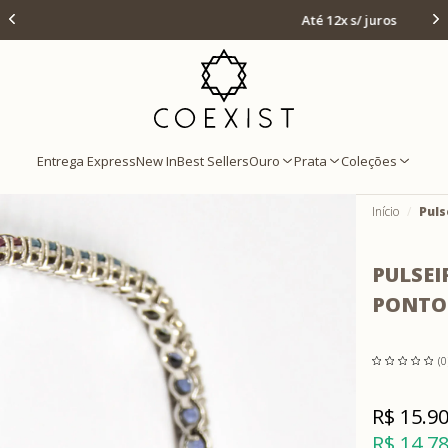
Ir para Home Prata
Até 12x s/ juros
Entrega Express
New In
Best Sellers
Ouro
Prata
Coleções
Início
Puls
PULSEI
PONTO
(0
R$ 15.9
R$ 14.7