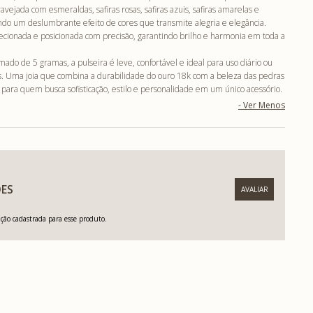
vejada com esmeraldas, safiras rosas, safiras azuis, safiras amarelas e
ando um deslumbrante efeito de cores que transmite alegria e elegância.
ecionada e posicionada com precisão, garantindo brilho e harmonia em toda a
do de 5 gramas, a pulseira é leve, confortável e ideal para uso diário ou
is. Uma joia que combina a durabilidade do ouro 18k com a beleza das pedras
a para quem busca sofisticação, estilo e personalidade em um único acessório.
ES
ão cadastrada para esse produto.