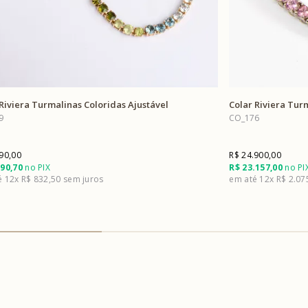
Riviera Turmalinas Coloridas Ajustável
Colar Riviera Turm
9
CO_176
90,00
R$ 24.900,00
290,70
no PIX
R$ 23.157,00
no PI
12x
R$ 832,50
12x
R$ 2.07