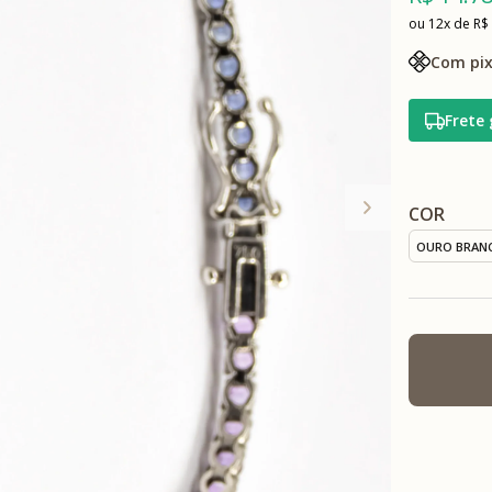
12x
R$
Com pix
Frete 
COR
OURO BRAN