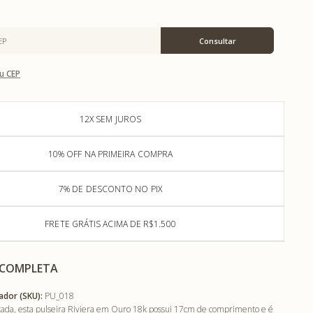
u CEP
12X SEM JUROS
10% OFF NA PRIMEIRA COMPRA
7% DE DESCONTO NO PIX
FRETE GRÁTIS ACIMA DE R$1.500
 COMPLETA
ador (SKU):
PU_018
ticada, esta pulseira Riviera em Ouro 18k possui 17cm de comprimento e é