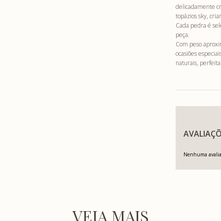
delicadamente cra
topázios sky, cri
Cada pedra é sel
peça.
Com peso aproxima
ocasiões especia
naturais, perfeit
AVALIAÇÕ
Nenhuma avaliaç
VEJA MAIS