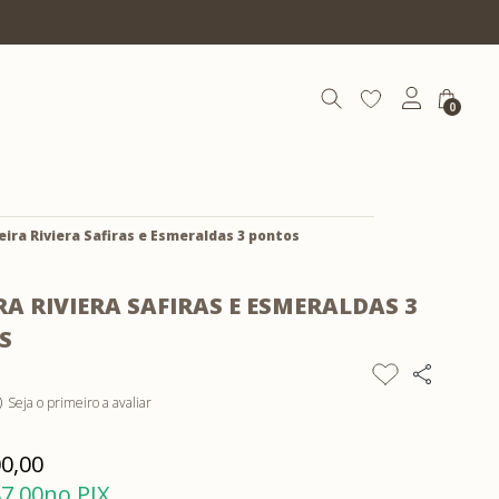
10% OFF com cupom | COEXIST10
0
eira Riviera Safiras e Esmeraldas 3 pontos
RA RIVIERA SAFIRAS E ESMERALDAS 3
S
Seja o primeiro a avaliar
)
00,00
87,00
no PIX