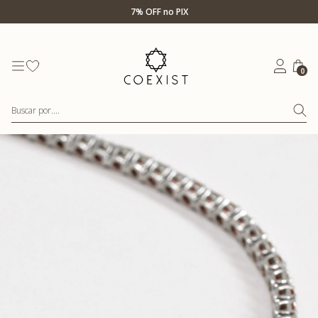
Ir para Home Prata
7% OFF no PIX
0
Buscar por....