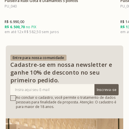
Pulseira Rubi Gota e Diamantes 5 pontos
Puls
PU_040
PU_0
R$ 6.990,00
R$ 1
R$ 6.500,70
no PIX
R$ 1
12x
R$ 582,50
Entre para nossa comunidade
Cadastre-se em nossa newsletter e
ganhe 10% de desconto no seu
primeiro pedido.
Inscreva-se
Ao concluir o cadastro, você permite o tratamento de dados
pessoais para finalidade da proposta. Atenção: O cadastro é
para maior de 18 anos.