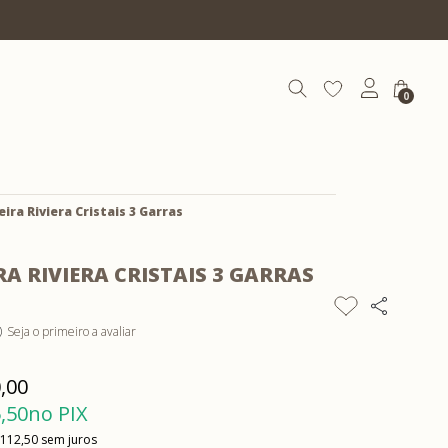
10% OFF com cupom | COEXIST10
0
eira Riviera Cristais 3 Garras
RA RIVIERA CRISTAIS 3 GARRAS
Seja o primeiro a avaliar
)
,00
,50
no PIX
 112,50
sem juros