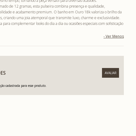
mo tempo, tornando a peça versátil para diversas ocasiões.
ado de 12 gramas, esta pulseira combina presença e qualidade,
ilidade e acabamento premium. O banho em Ouro 18k valoriza o brilho da
ais, criando uma joia atemporal que transmite luxo, charme e exclusividade.
 para complementar looks do dia a dia ou ocasiões especiais com sofisticação
ES
ão cadastrada para esse produto.