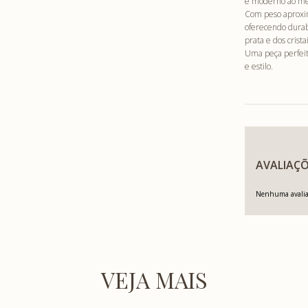
e moderno ao mes
Com peso aproxim
oferecendo durab
prata e dos crist
Uma peça perfeita
e estilo.
AVALIAÇÕ
Nenhuma avaliaç
VEJA MAIS