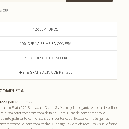
u CEP
12X SEM JUROS
10% OFF NA PRIMEIRA COMPRA
7% DE DESCONTO NO PIX
FRETE GRÁTIS ACIMA DE R$1.500
 COMPLETA
ador (SKU):
PRT_033
viera em Prata 925 Banhada a Ouro 18k é uma joia elegante e cheia de brilho,
em busca sofisticação em cada detalhe. Com 18cm de comprimento, a
ada integralmente com cristais de 3 pontos cada, fixados com três garras,
ança e destaque para cada pedra. O design Riviera oferece um visual clássico