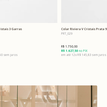
ristais 3 Garras
Colar Riviera V Cristais Prata 
PRT_029
R$ 1.750,00
R$ 1.627,50
no PIX
,50
12x
R$ 145,83