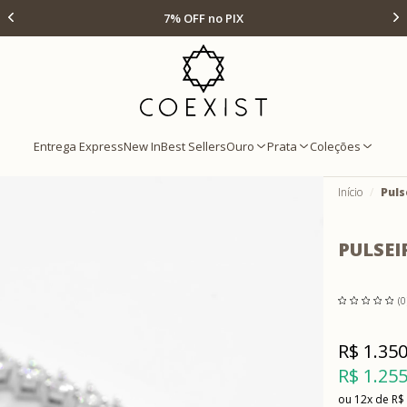
Ir para Home Prata
Até 12x s/ juros
Entrega Express
New In
Best Sellers
Ouro
Prata
Coleções
Início
Puls
PULSEI
(0
R$ 1.350
R$ 1.255
12x
R$