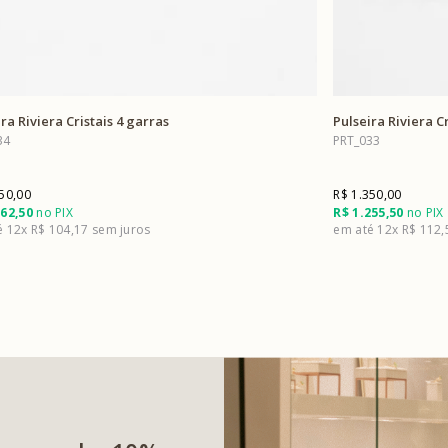
ra Riviera Cristais 4 garras
Pulseira Riviera C
34
PRT_033
50,00
R$ 1.350,00
162,50
no PIX
R$ 1.255,50
no PIX
12x
R$ 104,17
12x
R$ 112