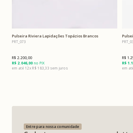
Pulseira Riviera Lapidações Topázios Brancos
Pulsei
PRT_073
PRT_0
R$ 2.200,00
R$ 1.2
R$ 2.046,00
no PIX
R$ 1.
12x
R$ 183,33
Entre para nossa comunidade