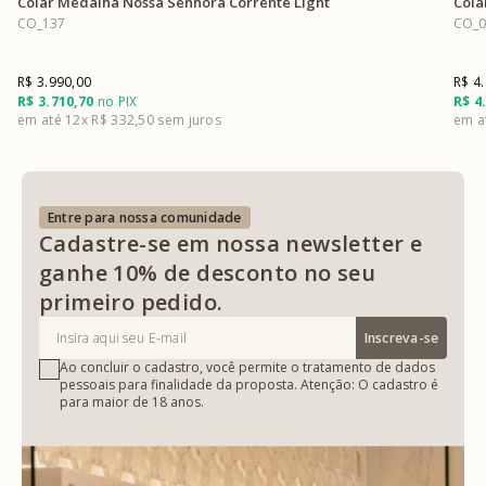
Colar Medalha Nossa Senhora Corrente Light
Cola
CO_137
CO_0
R$ 3.990,00
R$ 4
R$ 3.710,70
no PIX
R$ 4
12x
R$ 332,50
Entre para nossa comunidade
Cadastre-se em nossa newsletter e
ganhe 10% de desconto no seu
primeiro pedido.
Inscreva-se
Ao concluir o cadastro, você permite o tratamento de dados
pessoais para finalidade da proposta. Atenção: O cadastro é
para maior de 18 anos.