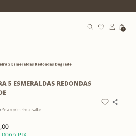
10% OFF com cupom | COEXIST10
0
eira 5 Esmeraldas Redondas Degrade
RA 5 ESMERALDAS REDONDAS
DE
Seja o primeiro a avaliar
)
,00
,00
no PIX