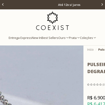
Ir para Home Prata
Até 12x s/ juros
Entrega Express
New In
Best Sellers
Ouro
Prata
Coleções
Início
Puls
PULSEI
DEGRA
(0
R$ 6.900
R$ 6.417