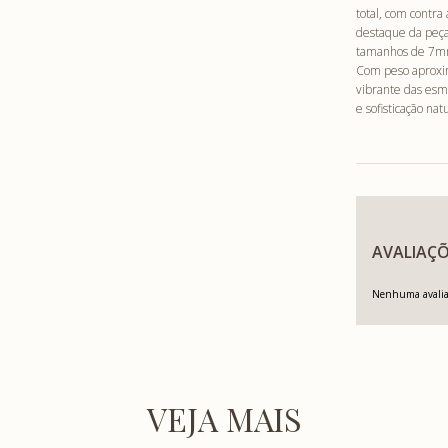
total, com contra
destaque da peça
tamanhos de 7mm
Com peso aproxim
vibrante das esm
e sofisticação natu
AVALIAÇÕ
Nenhuma avaliaç
VEJA MAIS