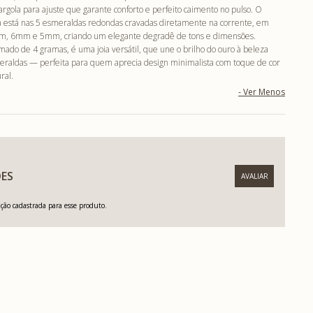
 argola para ajuste que garante conforto e perfeito caimento no pulso. O
 está nas 5 esmeraldas redondas cravadas diretamente na corrente, em
, 6mm e 5mm, criando um elegante degradê de tons e dimensões.
ado de 4 gramas, é uma joia versátil, que une o brilho do ouro à beleza
eraldas — perfeita para quem aprecia design minimalista com toque de cor
ral.
ES
ão cadastrada para esse produto.