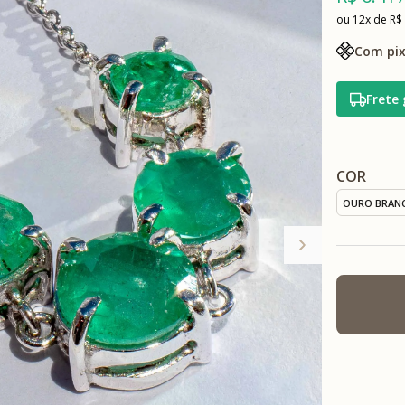
12x
R$
Com pix
Frete 
COR
OURO BRAN