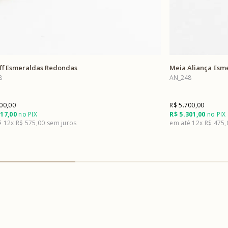
ff Esmeraldas Redondas
Meia Aliança Esm
8
AN_248
00,00
R$ 5.700,00
417,00
no PIX
R$ 5.301,00
no PIX
12x
R$ 575,00
12x
R$ 475