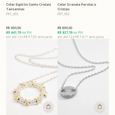
Colar Espírito Santo Cristais
Colar Gravata Perolas e
Tanzanitas
Cristais
PRT_055
PRT_052
R$ 690,00
R$ 890,00
R$ 641,70
no PIX
R$ 827,70
no PIX
12x
R$ 57,50
12x
R$ 74,17