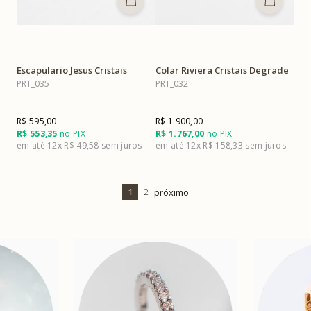
Escapulario Jesus Cristais
Colar Riviera Cristais Degrade
PRT_035
PRT_032
R$ 595,00
R$ 1.900,00
R$ 553,35
no PIX
R$ 1.767,00
no PIX
12x
R$ 49,58
12x
R$ 158,33
1
2