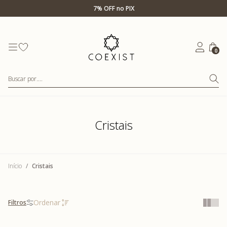
7% OFF no PIX
Ir para Home Prata
0
Buscar por....
Cristais
Início
Cristais
Filtros