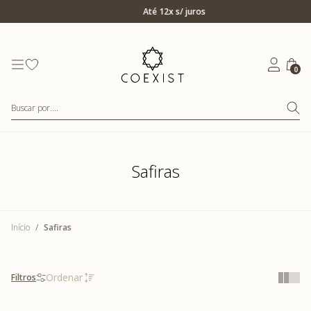
Ir para Home Prata
Até 12x s/ juros
0
Buscar por....
Safiras
Início
Safiras
Filtros