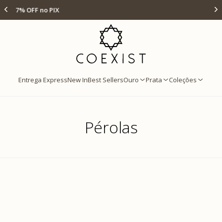
Ir para Home Prata
Até 12x s/ juros
Entrega Express
New In
Best Sellers
Ouro
Prata
Coleções
Pérolas