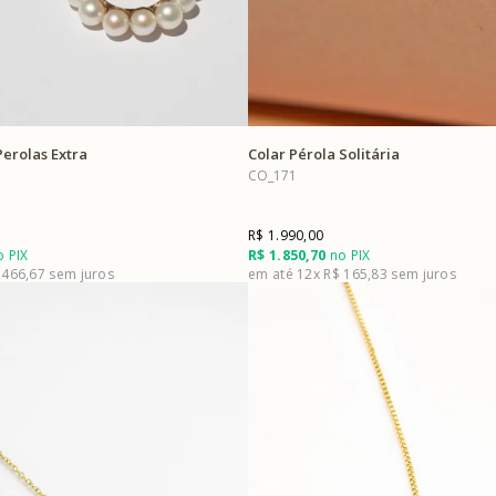
Perolas Extra
Colar Pérola Solitária
CO_171
R$ 1.990,00
 PIX
R$ 1.850,70
no PIX
 466,67
12x
R$ 165,83