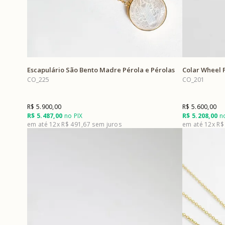
Escapulário São Bento Madre Pérola e Pérolas
Colar Wheel 
CO_225
CO_201
R$ 5.900,00
R$ 5.600,00
R$ 5.487,00
no PIX
R$ 5.208,00
no
12x
R$ 491,67
12x
R$