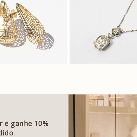
r e ganhe 10%
dido.