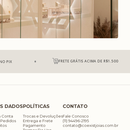
FRETE GRÁTIS ACIMA DE R$1.500
NO PIX
S DADOS
POLÍTICAS
CONTATO
a Conta
Trocas e Devoluções
Fale Conosco
 Pedidos
Entrega e Frete
(11) 94496-2195
itos
Pagamento
contato@coexistjoias.com.br