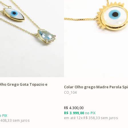
Olho Grego Gota Topazio e
Colar Olho grego Madre Perola Sp
CO_104
R$ 4.300,00
R$ 3.999,00
no PIX
 PIX
12x
R$ 358,33
 408,33