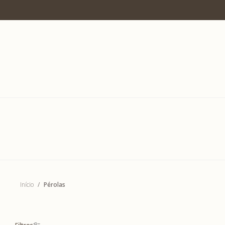
7% OFF no PIX
Início
Pérolas