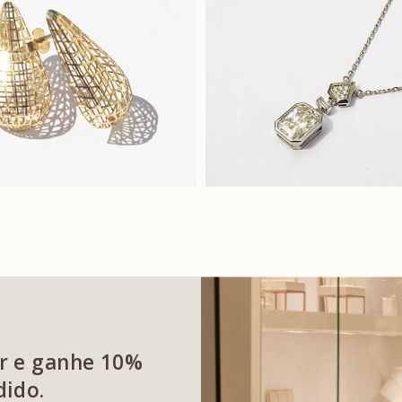
r e ganhe 10%
dido.