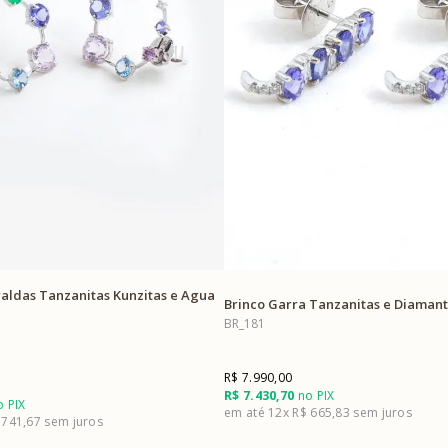
aldas Tanzanitas Kunzitas e Agua
Brinco Garra Tanzanitas e Diaman
BR_181
R$ 7.990,00
R$ 7.430,70
no PIX
 PIX
12x
R$ 665,83
 741,67