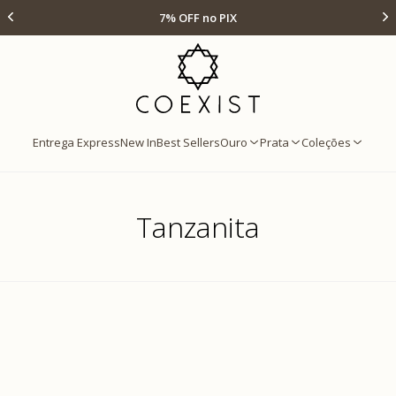
Ir para Home Prata
Até 12x s/ juros
Entrega Express
New In
Best Sellers
Ouro
Prata
Coleções
Tanzanita