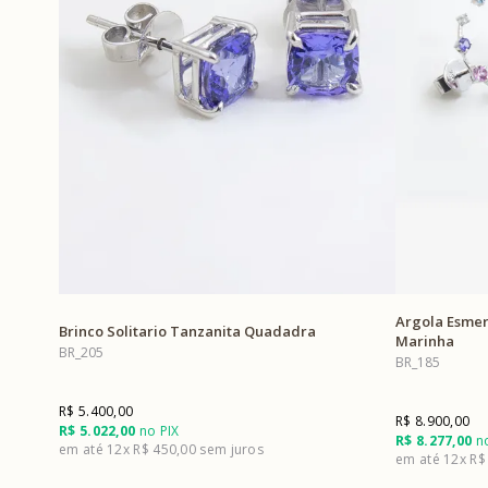
Argola Esmer
Brinco Solitario Tanzanita Quadadra
Marinha
BR_205
BR_185
R$ 5.400,00
R$ 8.900,00
R$ 5.022,00
no PIX
R$ 8.277,00
no
12x
R$ 450,00
12x
R$