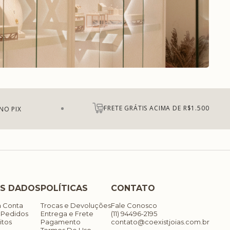
FRETE GRÁTIS ACIMA DE R$1.500
NO PIX
S DADOS
POLÍTICAS
CONTATO
a Conta
Trocas e Devoluções
Fale Conosco
 Pedidos
Entrega e Frete
(11) 94496-2195
itos
Pagamento
contato@coexistjoias.com.br