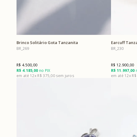
Brinco Solitário Gota Tanzanita
Earcuff Tanza
BR_269
BR_230
R$ 4.500,00
R$ 12.900,00
R$ 4.185,00
no PIX
R$ 11.997,00
n
12x
R$ 375,00
12x
R$