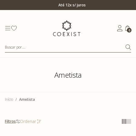
Ir para Home Prata
Até 12x s/ juros
0
Buscar por....
Ametista
Início
Ametista
Filtros