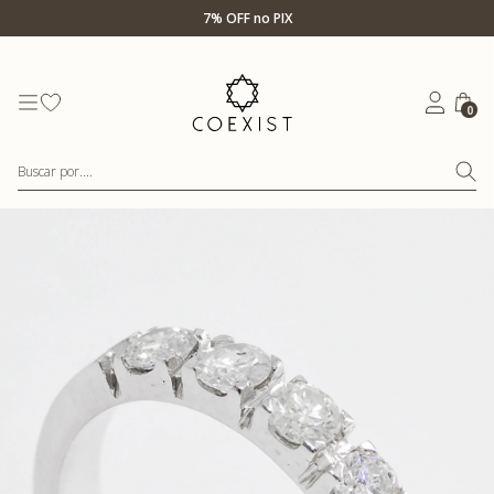
Ir para Home Prata
7% OFF no PIX
0
Buscar por....