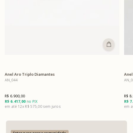
Anel Aro Triplo Diamantes
Anel
AN_044
AN_0
R$ 6.900,00
R$ 8
R$ 6.417,00
no PIX
R$ 7
12x
R$ 575,00