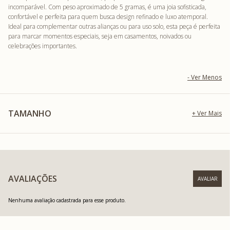
incomparável. Com peso aproximado de 5 gramas, é uma joia sofisticada,
confortável e perfeita para quem busca design refinado e luxo atemporal.
Ideal para complementar outras alianças ou para uso solo, esta peça é perfeita
para marcar momentos especiais, seja em casamentos, noivados ou
celebrações importantes.
TAMANHO
AVALIAÇÕES
Nenhuma avaliação cadastrada para esse produto.