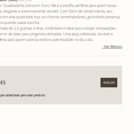
er Quadradinha Extra em Ouro 18k é a escolha perfeita para quem busca
a, elegante e extremamente versátil. Com 50cm de comprimento, seu
co em elos quadrados traz um charme contemporâneo, garantindo presença
o quando usada sozinha.
ado de 2,5 gramas, é leve, confortável e ideal para compor composições
ervir de base para pingentes delicados. Uma peça sofisticada, durável e
ita para quem valoriza estilo e autenticidade no dia a dia.
ES
ão cadastrada para esse produto.