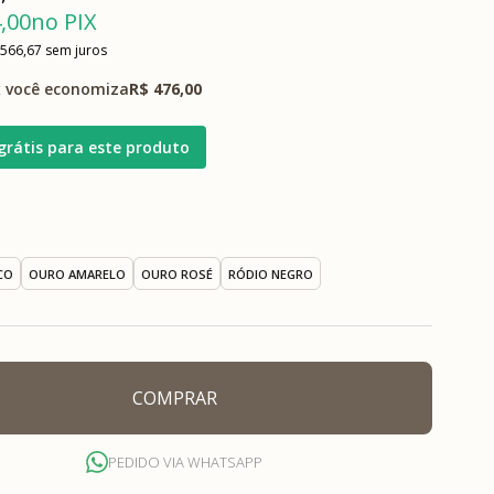
,00
no PIX
 566,67
sem juros
 você economiza
R$ 476,00
grátis para este produto
CO
OURO AMARELO
OURO ROSÉ
RÓDIO NEGRO
COMPRAR
PEDIDO VIA WHATSAPP