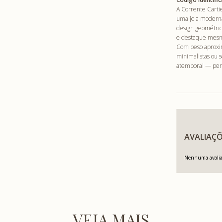
A Corrente Carti
uma joia modern
design geométri
e destaque mesm
Com peso aproxim
minimalistas ou s
atemporal — perfe
AVALIAÇÕ
Nenhuma avaliaç
VEJA MAIS