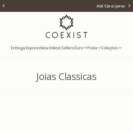
Ir para Home Prata
Até 12x s/ juros
Entrega Express
New In
Best Sellers
Ouro
Prata
Coleções
Joias Classicas