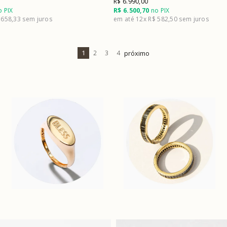
R$ 6.990,00
 PIX
R$ 6.500,70
no PIX
 658,33
12x
R$ 582,50
1
2
3
4