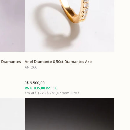
s Diamantes
Anel Diamante 0,50ct Diamantes Aro
AN_266
R$ 9.500,00
R$ 8.835,00
no PIX
12x
R$ 791,67