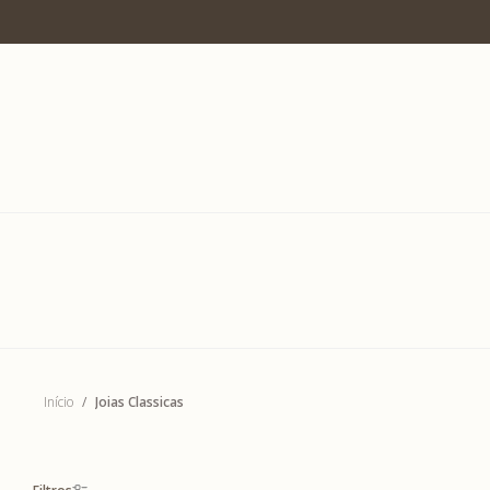
7% OFF no PIX
Início
Joias Classicas