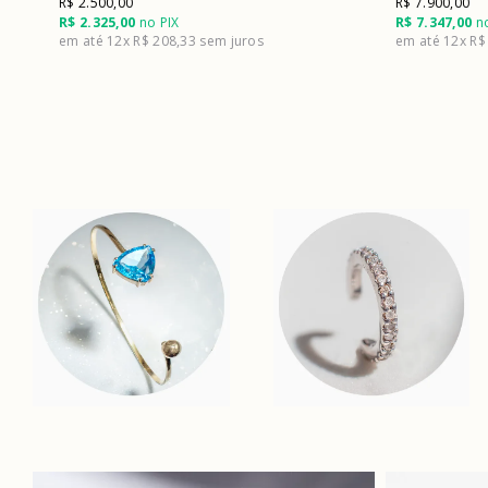
R$ 2.500,00
R$ 7.900,00
R$ 2.325,00
no PIX
R$ 7.347,00
no
12x
R$ 208,33
12x
R$