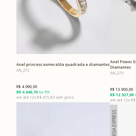
Anel Power E
Anel princess esmeralda quadrada e diamantes
Diamantes
AN_272
AN_270
R$ 4.990,00
R$ 13.900,00
R$ 4.640,70
no PIX
R$ 12.927,00
n
12x
R$ 415,83
12x
R$
ENTREGA EXPRESS