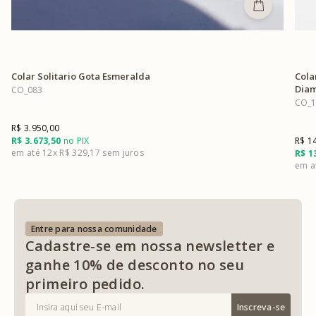
Colar Solitario Gota Esmeralda
Cola
Dia
CO_083
CO_1
R$ 3.950,00
R$ 3.673,50
no PIX
R$ 1
12x
R$ 329,17
R$ 1
Entre para nossa comunidade
Cadastre-se em nossa newsletter e
ganhe 10% de desconto no seu
primeiro pedido.
Inscreva-se