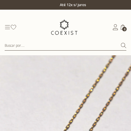
Ir para Home Prata
Até 12x s/ juros
0
Buscar por....