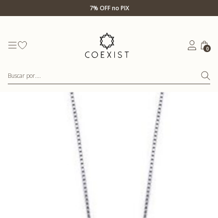
Ir para Home Prata
7% OFF no PIX
0
Buscar por....