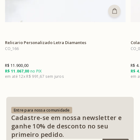
Relicario Personalizado Letra Diamantes
Cola
CO_166
CO_0
R$ 11.900,00
R$ 4
R$ 11.067,00
no PIX
R$ 4
12x
R$ 991,67
Entre para nossa comunidade
Cadastre-se em nossa newsletter e
ganhe 10% de desconto no seu
primeiro pedido.