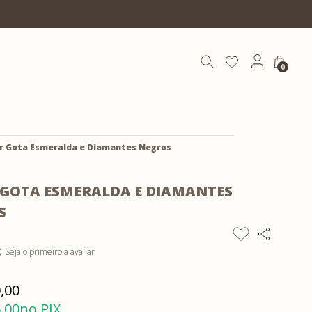
10% OFF com cupom | COEXIST1
0
r Gota Esmeralda e Diamantes Negros
 GOTA ESMERALDA E DIAMANTES
S
Seja o primeiro a avaliar
)
,00
,00
no PIX