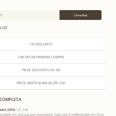
u CEP
12X SEM JUROS
10% OFF NA PRIMEIRA COMPRA
7% DE DESCONTO NO PIX
FRETE GRÁTIS ACIMA DE R$1.500
 COMPLETA
ador (SKU):
CO_144
usividade em uma joia que impressiona. Esse colar é confeccionado em Ouro