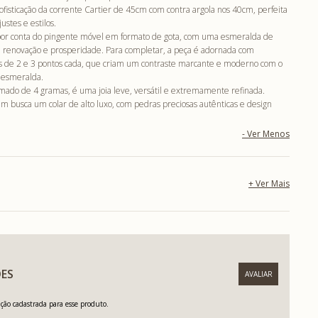
ofisticação da corrente Cartier de 45cm com contra argola nos 40cm, perfeita
ustes e estilos.
por conta do pingente móvel em formato de gota, com uma esmeralda de
renovação e prosperidade. Para completar, a peça é adornada com
 de 2 e 3 pontos cada, que criam um contraste marcante e moderno com o
 esmeralda.
ado de 4 gramas, é uma joia leve, versátil e extremamente refinada.
m busca um colar de alto luxo, com pedras preciosas autênticas e design
ES
ão cadastrada para esse produto.