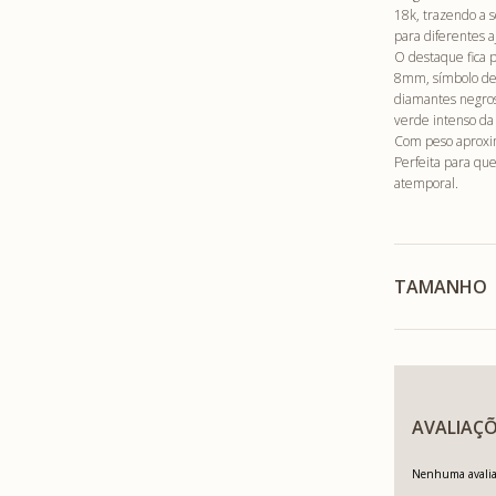
18k, trazendo a s
para diferentes aj
O destaque fica 
8mm, símbolo de 
diamantes negros
verde intenso da
Com peso aproxim
Perfeita para que
atemporal.
TAMANHO
AVALIAÇÕ
Nenhuma avaliaç