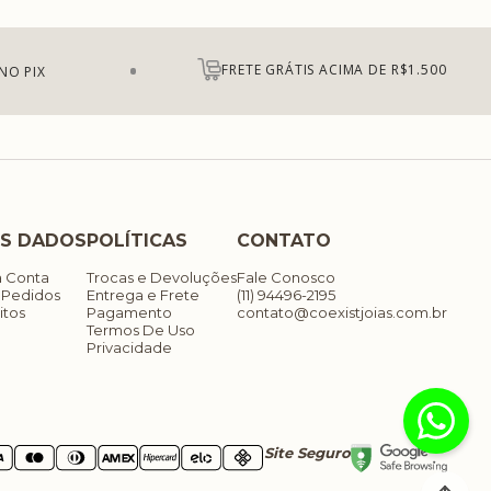
FRETE GRÁTIS ACIMA DE R$1.500
NO PIX
S DADOS
POLÍTICAS
CONTATO
a Conta
Trocas e Devoluções
Fale Conosco
 Pedidos
Entrega e Frete
(11) 94496-2195
itos
Pagamento
contato@coexistjoias.com.br
Termos De Uso
Privacidade
Site Seguro