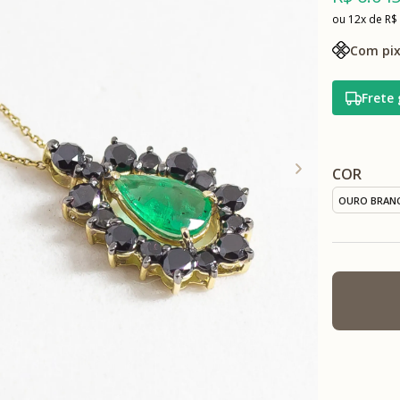
12x
R$
Com pix
Frete 
COR
OURO BRAN