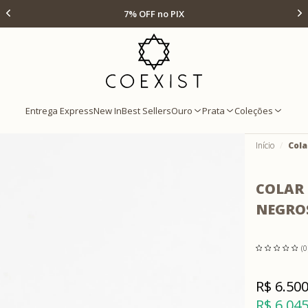
Ir para Home Prata
no PIX
Até 12x s/ juros
Entrega Express
New In
Best Sellers
Ouro
Prata
Coleções
Início
Cola
COLAR
NEGRO
(0
R$ 6.500
R$ 6.045