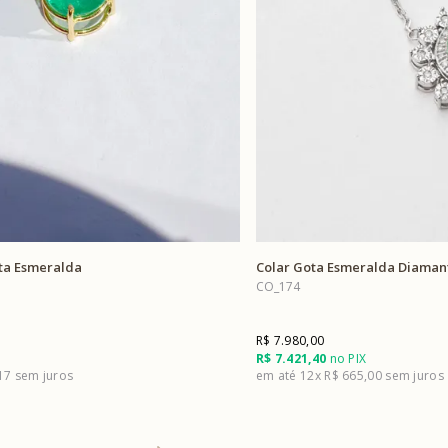
ota Esmeralda
Colar Gota Esmeralda Diaman
CO_174
R$ 7.980,00
R$ 7.421,40
no PIX
,17
12x
R$ 665,00