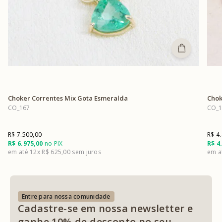
Choker Correntes Mix Gota Esmeralda
Chok
CO_167
CO_1
R$ 7.500,00
R$ 4
R$ 6.975,00
no PIX
R$ 4
12x
R$ 625,00
Entre para nossa comunidade
Cadastre-se em nossa newsletter e
ganhe 10% de desconto no seu