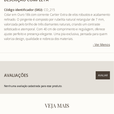
Código identificador (SKU):
CO_215
Colar em Ouro 18k com corrente Cartier Extra de elos robustos e acabamento
refinado. O pingente é composto por rubelita natural retangular de 7 mm,
valorizada pelo brilho de três diamantes naturais, criando um contraste
sofisticado e atemporal. Com 40 cm de comprimento e regulagem, oferece
ajuste perfeito e presença elegante. Uma joia exclusiva, pensada para quem
valoriza design, qualidade e nobreza dos materiais.
AVALIAÇÕES
Nenhuma avaliação cadastrada para esse produto.
VEJA MAIS