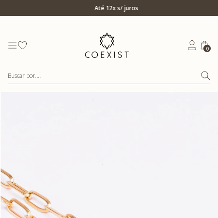
Ir para Home Prata
Até 12x s/ juros
0
Buscar por....