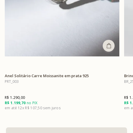
Anel Solitário Carre Moissanite em prata 925
Brin
PRT_003
BR_2
R$ 1.290,00
R$ 1
R$ 1.199,70
no PIX
R$ 1
12x
R$ 107,50