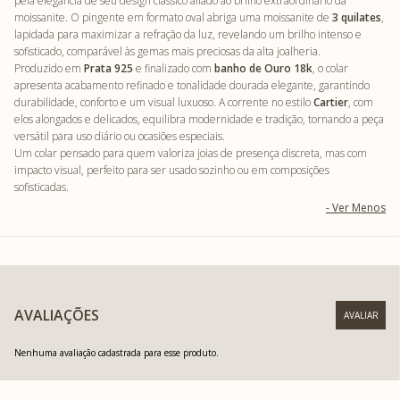
pela elegância de seu design clássico aliado ao brilho extraordinário da
moissanite. O pingente em formato oval abriga uma moissanite de
3 quilates
,
lapidada para maximizar a refração da luz, revelando um brilho intenso e
sofisticado, comparável às gemas mais preciosas da alta joalheria.
Produzido em
Prata 925
e finalizado com
banho de Ouro 18k
, o colar
apresenta acabamento refinado e tonalidade dourada elegante, garantindo
durabilidade, conforto e um visual luxuoso. A corrente no estilo
Cartier
, com
elos alongados e delicados, equilibra modernidade e tradição, tornando a peça
versátil para uso diário ou ocasiões especiais.
Um colar pensado para quem valoriza joias de presença discreta, mas com
impacto visual, perfeito para ser usado sozinho ou em composições
sofisticadas.
AVALIAÇÕES
Nenhuma avaliação cadastrada para esse produto.