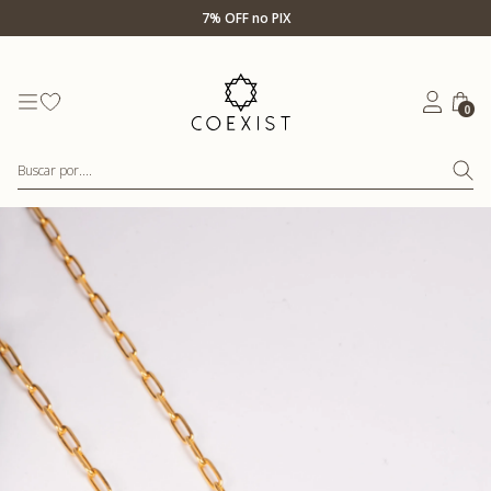
7% OFF no PIX
Ir para Home Prata
Até 
0
Buscar por....