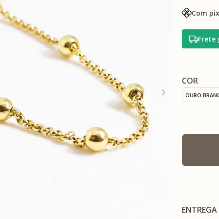
Com pix
Frete 
COR
OURO BRAN