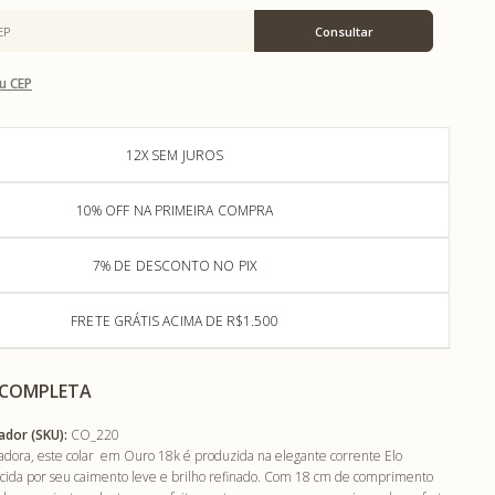
u CEP
12X SEM JUROS
10% OFF NA PRIMEIRA COMPRA
7% DE DESCONTO NO PIX
FRETE GRÁTIS ACIMA DE R$1.500
 COMPLETA
ador (SKU):
CO_220
tadora, este colar em Ouro 18k é produzida na elegante corrente Elo
cida por seu caimento leve e brilho refinado. Com 18 cm de comprimento