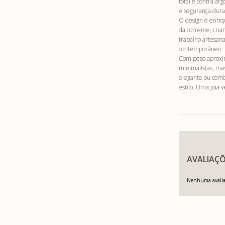
total e contra ar
e segurança dura
O design é enriq
da corrente, cria
trabalho artesan
contemporâneo.
Com peso aproxim
minimalistas, ma
elegante ou comb
estilo. Uma joia 
AVALIAÇÕ
Nenhuma avaliaç