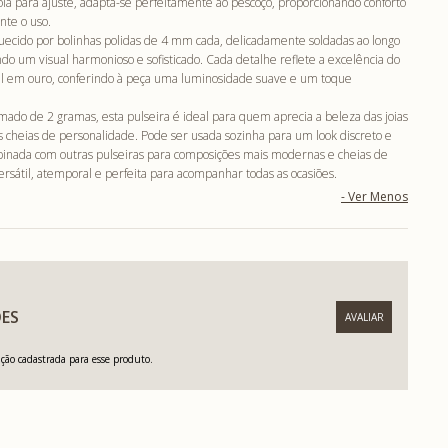
gola para ajuste, adapta-se perfeitamente ao pescoço, proporcionando conforto
nte o uso.
uecido por bolinhas polidas de 4 mm cada, delicadamente soldadas ao longo
ndo um visual harmonioso e sofisticado. Cada detalhe reflete a excelência do
al em ouro, conferindo à peça uma luminosidade suave e um toque
ado de 2 gramas, esta pulseira é ideal para quem aprecia a beleza das joias
s cheias de personalidade. Pode ser usada sozinha para um look discreto e
inada com outras pulseiras para composições mais modernas e cheias de
versátil, atemporal e perfeita para acompanhar todas as ocasiões.
ES
ão cadastrada para esse produto.