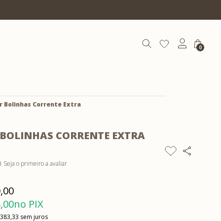
Até 12x s/ juros
0
r Bolinhas Corrente Extra
 BOLINHAS CORRENTE EXTRA
Seja o primeiro a avaliar
)
,00
,00
no PIX
 383,33
sem juros