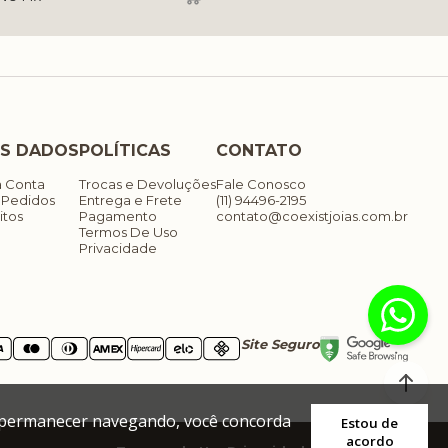
S DADOS
POLÍTICAS
CONTATO
a Conta
Trocas e Devoluções
Fale Conosco
 Pedidos
Entrega e Frete
(11) 94496-2195
itos
Pagamento
contato@coexistjoias.com.br
Termos De Uso
Privacidade
Site Seguro
 Ao permanecer navegando, você concorda
Estou de
acordo