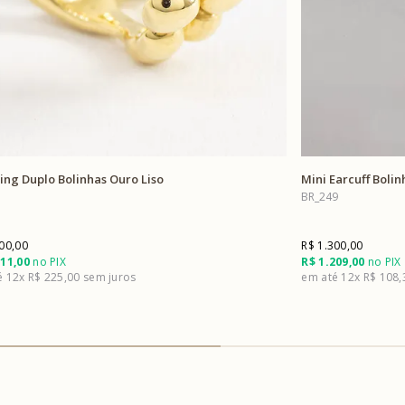
cing Duplo Bolinhas Ouro Liso
Mini Earcuff Bolin
BR_249
00,00
R$ 1.300,00
511,00
no PIX
R$ 1.209,00
no PIX
12x
R$ 225,00
12x
R$ 108