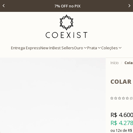
Ir para Home Prata
7% OFF no PIX
Entrega Express
New In
Best Sellers
Ouro
Prata
Coleções
Início
Cola
COLAR
(0
R$ 4.600
R$ 4.278
12x
R$