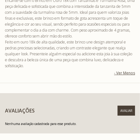
Encante-se com o Brinco em Ouro 18k com Tanzanitas e Turmalina Rosa, uma
peça delicada e sofisticada que combina a intensidade da tanzanita de 5mm
com a suavidade da turmalina rosa de 5mm. Ideal para quem valoriza joias
finas e exclusivas, este brinco em formato de gota acrescenta um toque de
elegância e cor ao seu visual, sendo perfeito para ocasiões especiais ou para
complementar o dia a dia com charme. Com peso aproximado de 4 gramas,
oferece conforto sem abrir mão do estilo.
Feito em ouro 18k de alta qualidade, este brinco une design atemporal e
pedras preciosas selecionadas, criando um contraste elegante que realça
qualquer look. Presenteie alguém especial ou adicione esta joia à sua coleção
e descubra a beleza única de uma peça que combina luxo, delicadeza e
sofisticação.
AVALIAÇÕES
Nenhuma avaliação cadastrada para esse produto.