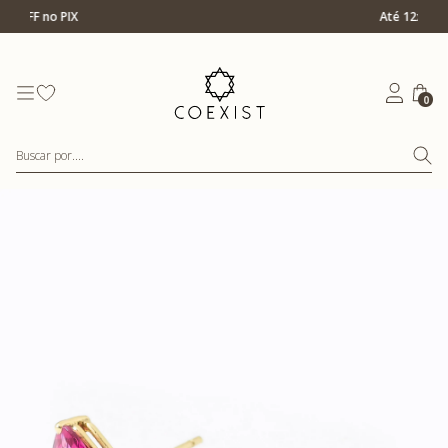
Ir para Home Prata
Até 12x s/ juros
0
Buscar por....