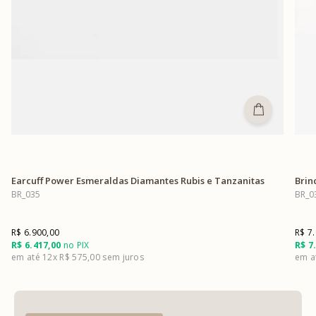
Earcuff Power Esmeraldas Diamantes Rubis e Tanzanitas
Brin
BR_035
BR_0
R$ 6.900,00
R$ 7
R$ 6.417,00
no PIX
R$ 7
12x
R$ 575,00