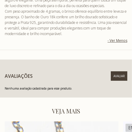
seguro e elegante. Uma peça atemporal, perfeita para quem busca um toque
de luxo discreto e refinado para o dia a dia ou ocasiões especiais.
Com peso aproximado de 4 gramas, o brinco oferece equilíbrio entre leveza e
presença. O banho de Ouro 18k confere um brilho dourado sofisticado e
protege a Prata 925, garantindo durabilidade e resistência. Uma joia essencial
e versátil, ideal para compor produções elegantes com um toque de
modernidade e brilho incomparável.
AVALIAÇÕES
Nenhuma avaliação cadastrada para esse produto.
VEJA MAIS
E