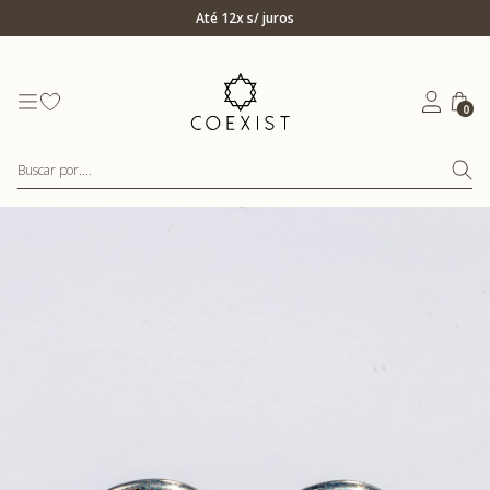
Ir para Home Prata
Até 12x s/ juros
0
Buscar por....