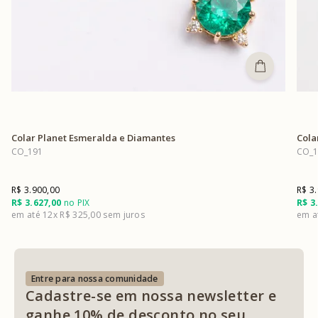
Colar Planet Esmeralda e Diamantes
Cola
CO_191
CO_1
R$ 3.900,00
R$ 3
R$ 3.627,00
no PIX
R$ 3
12x
R$ 325,00
Entre para nossa comunidade
Cadastre-se em nossa newsletter e
ganhe 10% de desconto no seu