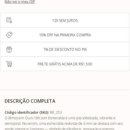
Não sei o meu CEP
12X SEM JUROS
10% OFF NA PRIMEIRA COMPRA
7% DE DESCONTO NO PIX
FRETE GRÁTIS ACIMA DE R$1.500
DESCRIÇÃO COMPLETA
Código identificador (SKU):
BR_253
O Brinco em Ouro 18K com Esmeralda é uma joia sofisticada, vibrante e
atemporal. No centro, uma esmeralda redonda de 6 mm se destaca com seu
verde intenso e luminoso — símbolo de elegância, renovação e energia