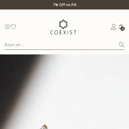
Ir para Home Prata
7% OFF no PIX
0
Buscar por....