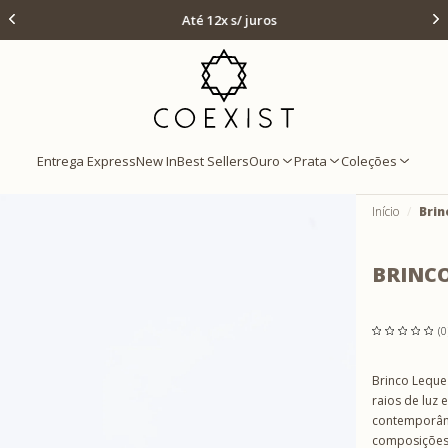
Ir para Home Prata
Até 12x s/ juros
Entrega Express
New In
Best Sellers
Ouro
Prata
Coleções
Início
Brin
BRINCO
(0
Brinco Leque
raios de luz
contemporânea
composições 