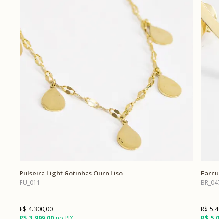
Pulseira Light Gotinhas Ouro Liso
Earcu
PU_011
BR_04
R$ 4.300,00
R$ 5.4
R$ 3.999,00
no PIX
R$ 5.