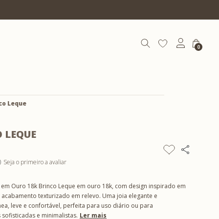
10% OFF com cupom | COEXIST10
0
co Leque
 LEQUE
Seja o primeiro a avaliar
)
 em Ouro 18k Brinco Leque em ouro 18k, com design inspirado em
 e acabamento texturizado em relevo. Uma joia elegante e
, leve e confortável, perfeita para uso diário ou para
sofisticadas e minimalistas.
Ler mais