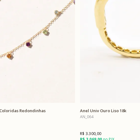
 Coloridas Redondinhas
Anel Univ Ouro Liso 18k
AN_064
R$ 3.300,00
R$ 3.069,00
no PIX