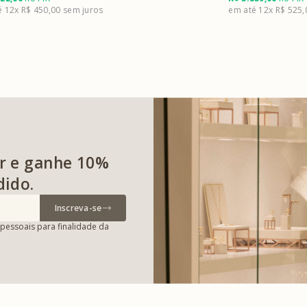
12x
R$ 450,00
12x
R$ 525
r e ganhe 10%
dido.
Inscreva-se
pessoais para finalidade da