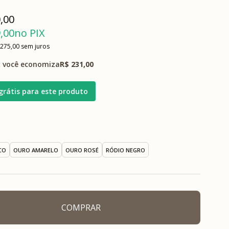
,00
,00
no PIX
 275,00
sem juros
 você economiza
R$ 231,00
grátis para este produto
CO
OURO AMARELO
OURO ROSÉ
RÓDIO NEGRO
COMPRAR