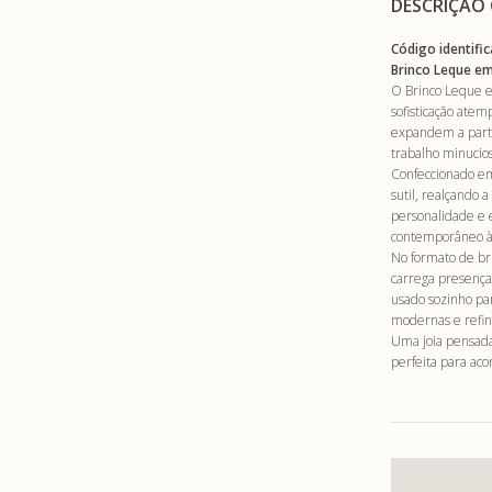
DESCRIÇÃO
Código identific
Brinco Leque e
O Brinco Leque e
sofisticação ate
expandem a partir
trabalho minucios
Confeccionado em
sutil, realçando
personalidade e 
contemporâneo à 
No formato de br
carrega presença 
usado sozinho pa
modernas e refin
Uma joia pensada
perfeita para ac