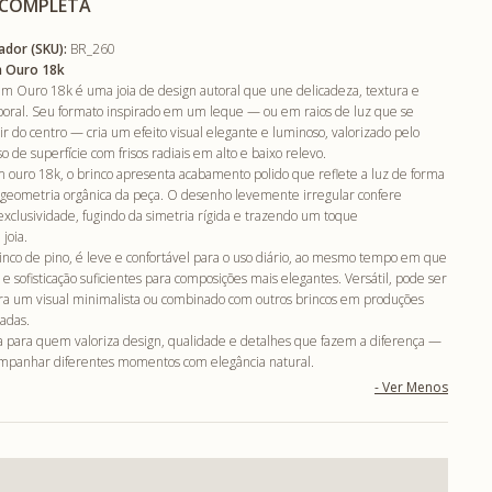
 COMPLETA
ador (SKU):
BR_260
m Ouro 18k
m Ouro 18k é uma joia de design autoral que une delicadeza, textura e
mporal. Seu formato inspirado em um leque — ou em raios de luz que se
 do centro — cria um efeito visual elegante e luminoso, valorizado pelo
o de superfície com frisos radiais em alto e baixo relevo.
 ouro 18k, o brinco apresenta acabamento polido que reflete a luz de forma
 a geometria orgânica da peça. O desenho levemente irregular confere
exclusividade, fugindo da simetria rígida e trazendo um toque
joia.
inco de pino, é leve e confortável para o uso diário, ao mesmo tempo em que
e sofisticação suficientes para composições mais elegantes. Versátil, pode ser
ra um visual minimalista ou combinado com outros brincos em produções
adas.
 para quem valoriza design, qualidade e detalhes que fazem a diferença —
ompanhar diferentes momentos com elegância natural.