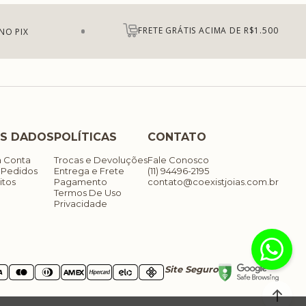
FRETE GRÁTIS ACIMA DE R$1.500
NO PIX
S DADOS
POLÍTICAS
CONTATO
a Conta
Trocas e Devoluções
Fale Conosco
 Pedidos
Entrega e Frete
(11) 94496-2195
itos
Pagamento
contato@coexistjoias.com.br
Termos De Uso
Privacidade
Site Seguro