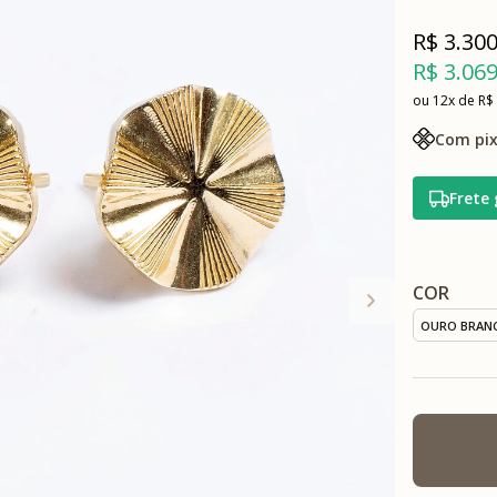
R$ 3.300
R$ 3.069
12x
R$
Com pix
Frete 
COR
OURO BRAN