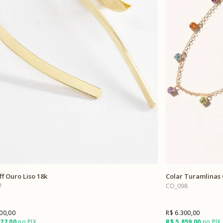
ff Ouro Liso 18k
Colar Turamlinas
7
CO_098
00,00
R$ 6.300,00
022,00
no PIX
R$ 5.859,00
no PIX