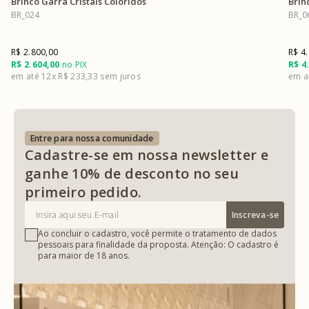
Brinco Garra Cristais Coloridos
Brin
BR_024
BR_0
R$ 2.800,00
R$ 4
R$ 2.604,00
no PIX
R$ 4
12x
R$ 233,33
Entre para nossa comunidade
Cadastre-se em nossa newsletter e
ganhe 10% de desconto no seu
primeiro pedido.
Inscreva-se
Ao concluir o cadastro, você permite o tratamento de dados
pessoais para finalidade da proposta. Atenção: O cadastro é
para maior de 18 anos.