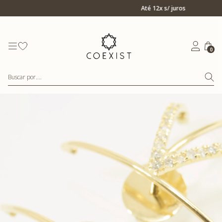
Ir para Home Prata
Até 12x s/ juros
0
Buscar por....