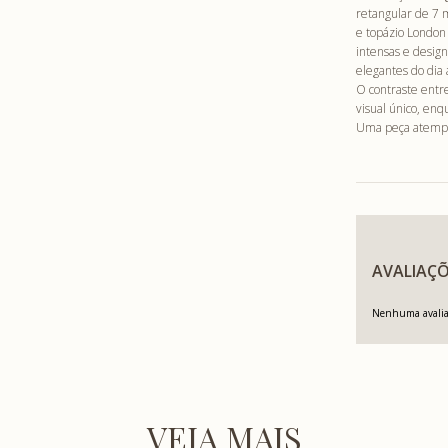
retangular de 7
e topázio London
intensas e design
elegantes do dia 
O contraste entr
visual único, enq
Uma peça atempora
AVALIAÇÕ
Nenhuma avaliaç
VEJA MAIS