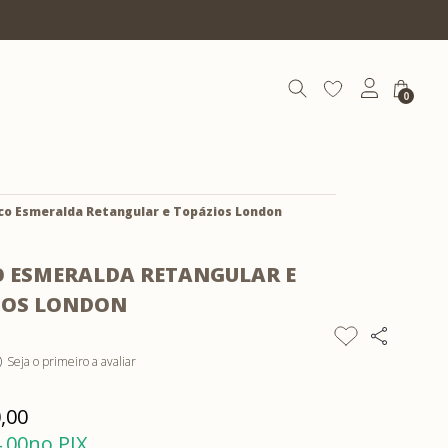
10% OFF com cupom | COEXIST10
0
co Esmeralda Retangular e Topázios London
O ESMERALDA RETANGULAR E
IOS LONDON
Seja o primeiro a avaliar
)
,00
,00
no PIX