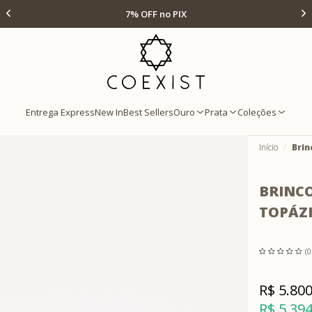
Ir para Home Prata
Até 12x s/ juros
Entrega Express
New In
Best Sellers
Ouro
Prata
Coleções
Início
Brin
BRINC
TOPÁZ
(0
R$ 5.800
R$ 5.394