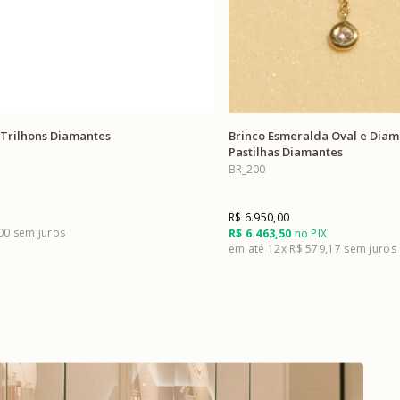
 Trilhons Diamantes
Brinco Esmeralda Oval e Diam
Pastilhas Diamantes
BR_200
R$ 6.950,00
,00
R$ 6.463,50
no PIX
12x
R$ 579,17