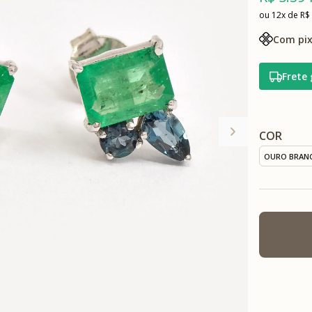
12x
R$
Com pix
Frete 
COR
OURO BRAN