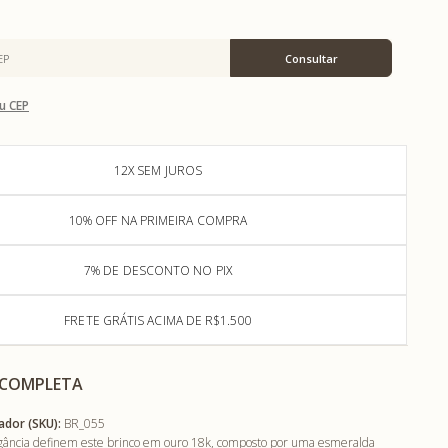
u CEP
12X SEM JUROS
10% OFF NA PRIMEIRA COMPRA
7% DE DESCONTO NO PIX
FRETE GRÁTIS ACIMA DE R$1.500
 COMPLETA
ador (SKU):
BR_055
legância definem este brinco em ouro 18k, composto por uma esmeralda