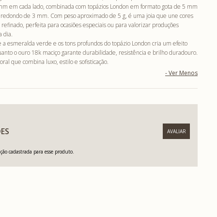
 mm em cada lado, combinada com topázios London em formato gota de 5 mm
 redondo de 3 mm. Com peso aproximado de 5 g, é uma joia que une cores
 refinado, perfeita para ocasiões especiais ou para valorizar produções
a dia.
e a esmeralda verde e os tons profundos do topázio London cria um efeito
uanto o ouro 18k maciço garante durabilidade, resistência e brilho duradouro.
l que combina luxo, estilo e sofisticação.
ES
ão cadastrada para esse produto.