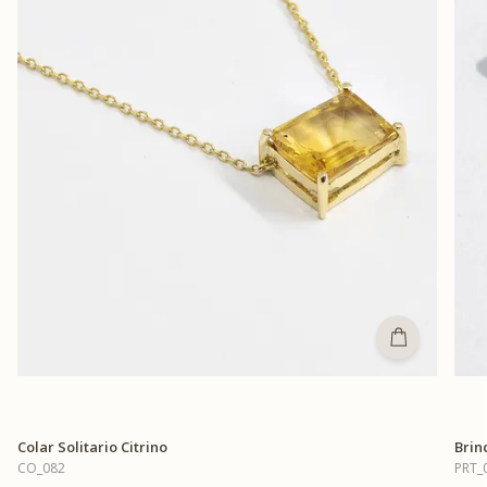
Colar Solitario Citrino
Brin
CO_082
PRT_