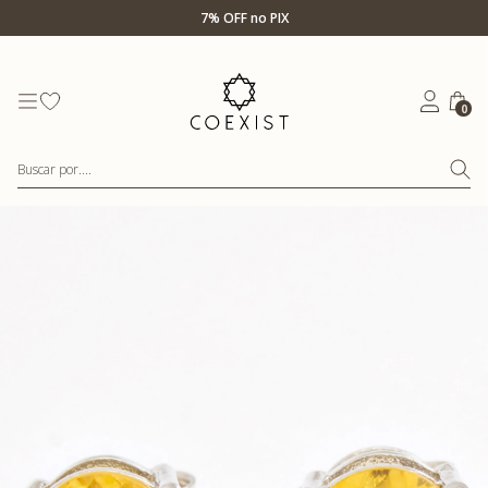
7% OFF no PIX
Ir para Home Prata
0
Buscar por....