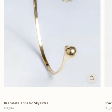
Bracelete Topazio Sky Extra
Brac
PU_067
PU_0