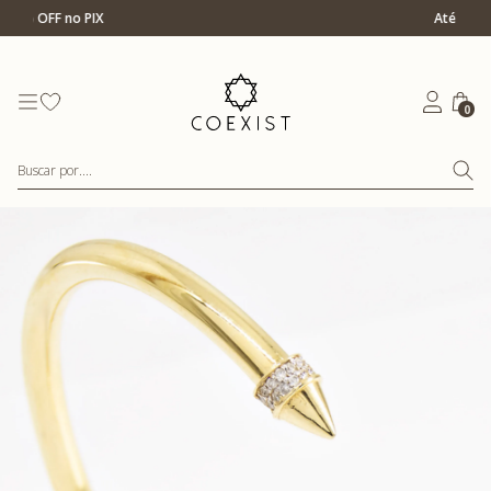
Ir para Home Prata
Até 12x s/ juros
0
Buscar por....