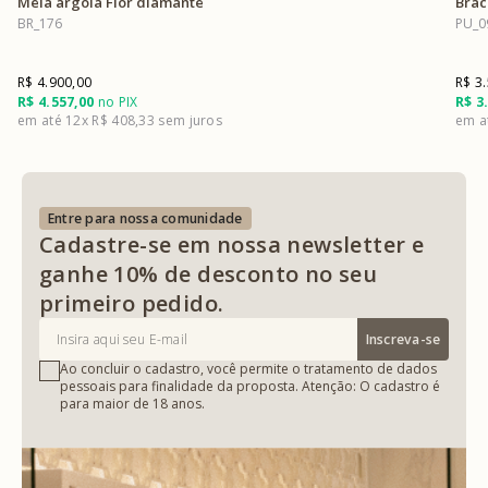
Meia argola Flor diamante
Brac
BR_176
PU_0
R$ 4.900,00
R$ 3
R$ 4.557,00
no PIX
R$ 3
12x
R$ 408,33
Entre para nossa comunidade
Cadastre-se em nossa newsletter e
ganhe 10% de desconto no seu
primeiro pedido.
Inscreva-se
Ao concluir o cadastro, você permite o tratamento de dados
pessoais para finalidade da proposta. Atenção: O cadastro é
para maior de 18 anos.