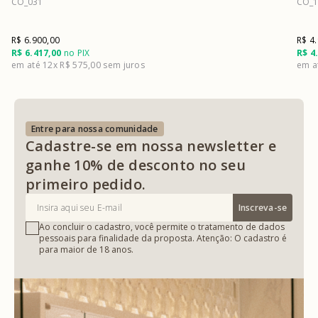
CO_031
CO_1
R$ 6.900,00
R$ 4
R$ 6.417,00
no PIX
R$ 4
12x
R$ 575,00
Entre para nossa comunidade
Cadastre-se em nossa newsletter e
ganhe 10% de desconto no seu
primeiro pedido.
Inscreva-se
Ao concluir o cadastro, você permite o tratamento de dados
pessoais para finalidade da proposta. Atenção: O cadastro é
para maior de 18 anos.