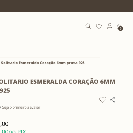
10% OFF com cupom | COEXIST10
0
 Solitario Esmeralda Coração 6mm prata 925
SOLITARIO ESMERALDA CORAÇÃO 6MM
925
Seja o primeiro a avaliar
)
,00
,00
no PIX