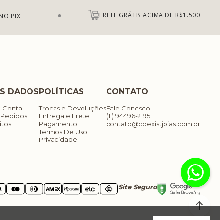
FRETE GRÁTIS ACIMA DE R$1.500
NO PIX
S DADOS
POLÍTICAS
CONTATO
a Conta
Trocas e Devoluções
Fale Conosco
 Pedidos
Entrega e Frete
(11) 94496-2195
itos
Pagamento
contato@coexistjoias.com.br
Termos De Uso
Privacidade
Site Seguro