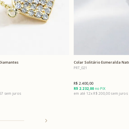
 Diamantes
Colar Solitário Esmeralda Nat
PRT_021
R$ 2.400,00
R$ 2.232,00
no PIX
,67
12x
R$ 200,00