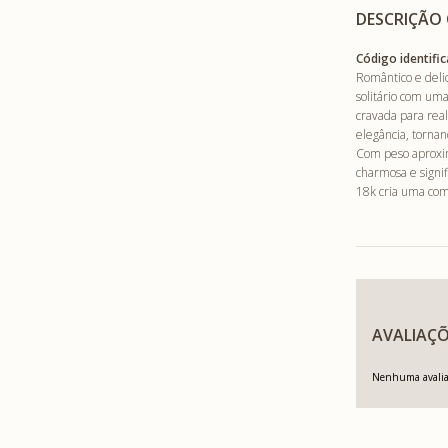
DESCRIÇÃO
Código identific
Romântico e deli
solitário com u
cravada para real
elegância, tornan
Com peso aproxim
charmosa e signi
18k cria uma comb
AVALIAÇÕ
Nenhuma avaliaç