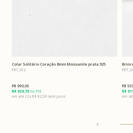
Colar Solitário Coração 8mm Moissanite prata 925
Brinco
PRT_012
PRT_0
R$ 990,00
R$ 55
R$ 920,70
no PIX
R$ 51
12x
R$ 82,50