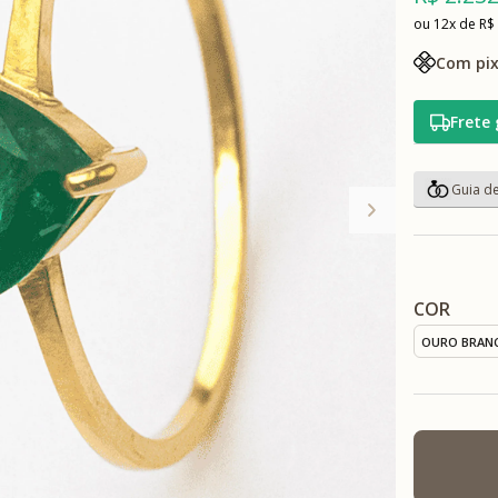
12x
R$
Com pix
Frete 
COR
OURO BRAN