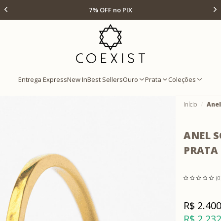
Ir para Home Prata
Até 12x s/ juros
Entrega Express
New In
Best Sellers
Ouro
Prata
Coleções
Início
Anel
ANEL 
PRATA 
(0
R$ 2.400
R$ 2.232