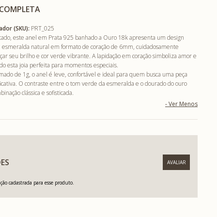
 COMPLETA
ador (SKU):
PRT_025
cado, este anel em Prata 925 banhado a Ouro 18k apresenta um design
ma esmeralda natural em formato de coração de 6mm, cuidadosamente
çar seu brilho e cor verde vibrante. A lapidação em coração simboliza amor e
do esta joia perfeita para momentos especiais.
ado de 1g, o anel é leve, confortável e ideal para quem busca uma peça
ficativa. O contraste entre o tom verde da esmeralda e o dourado do ouro
inação clássica e sofisticada.
ES
ão cadastrada para esse produto.