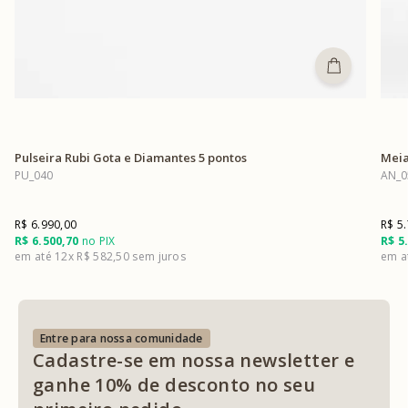
Pulseira Rubi Gota e Diamantes 5 pontos
Meia
PU_040
AN_0
R$ 6.990,00
R$ 5
R$ 6.500,70
no PIX
R$ 5
12x
R$ 582,50
Entre para nossa comunidade
Cadastre-se em nossa newsletter e
ganhe 10% de desconto no seu