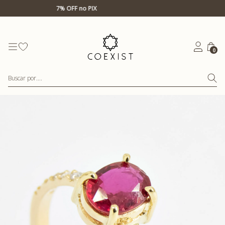
Ir para Home Prata
Até 12x s/ juros
0
Buscar por....