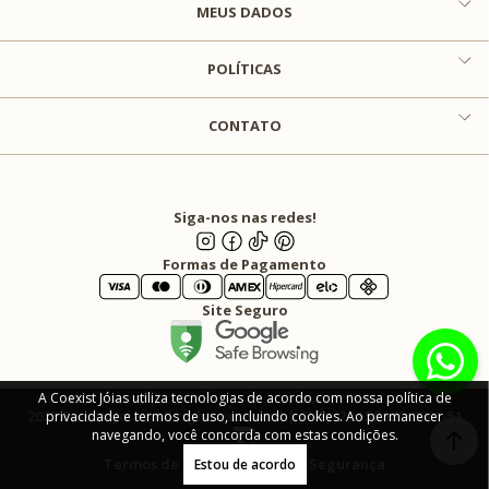
MEUS DADOS
POLÍTICAS
CONTATO
Siga-nos nas redes!
Formas de Pagamento
Site Seguro
A Coexist Jóias utiliza tecnologias de acordo com nossa política de
2025 Coexist Joias. All rights reserved | CNPJ: 24.156.129/0001-51
privacidade e termos de uso, incluindo cookies. Ao permanecer
navegando, você concorda com estas condições.
Termos de Uso
Privacidade e Segurança
Estou de acordo