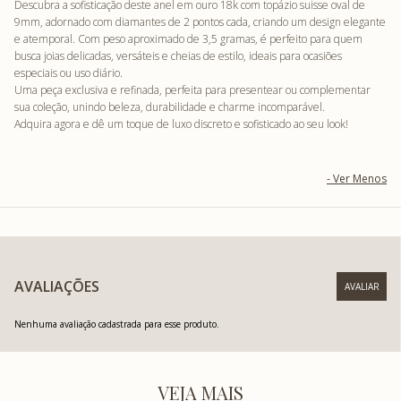
Descubra a sofisticação deste anel em ouro 18k com topázio suisse oval de
9mm, adornado com diamantes de 2 pontos cada, criando um design elegante
e atemporal. Com peso aproximado de 3,5 gramas, é perfeito para quem
busca joias delicadas, versáteis e cheias de estilo, ideais para ocasiões
especiais ou uso diário.
Uma peça exclusiva e refinada, perfeita para presentear ou complementar
sua coleção, unindo beleza, durabilidade e charme incomparável.
Adquira agora e dê um toque de luxo discreto e sofisticado ao seu look!
AVALIAÇÕES
Nenhuma avaliação cadastrada para esse produto.
VEJA MAIS