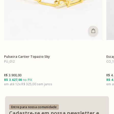
Pulseira Cartier Topazio Sky
Esca
PU_012
CO_1
R$ 3.900,00
R$ 4
R$ 3.627,00
no PIX
R$ 4
12x
R$ 325,00
Entre para nossa comunidade
Cadastre-se em nossa newsletter e