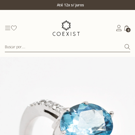
Ir para Home Prata
Até 12x s/ juros
0
Buscar por....