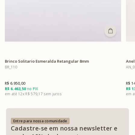
Brinco Solitario Esmeralda Retangular 8mm
Anel
BR_110
AN_0
R$ 6.950,00
R$ 1
R$ 6.463,50
no PIX
R$ 1
12x
R$ 579,17
Entre para nossa comunidade
Cadastre-se em nossa newsletter e