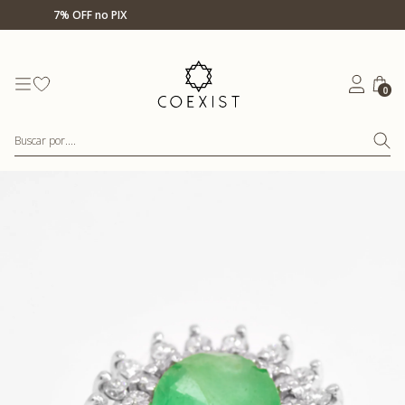
Ir para Home Prata
Até 12x s/ juros
0
Buscar por....