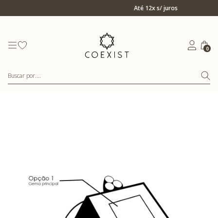
Ir para Home Prata
Até 12x s/ juros
0
Buscar por....