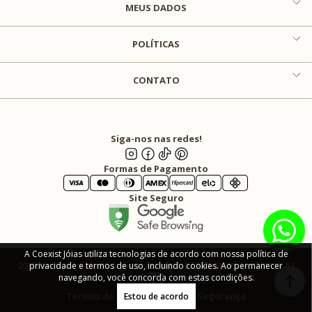
MEUS DADOS
POLÍTICAS
CONTATO
Siga-nos nas redes!
Formas de Pagamento
Site Seguro
A Coexist Jóias utiliza tecnologias de acordo com nossa política de
2025 Coexist Joias. All rights reserved | CNPJ: 24.156.129/0001-51
privacidade e termos de uso, incluindo cookies. Ao permanecer
navegando, você concorda com estas condições.
Termos de Uso
Privacidade e Segurança
Estou de acordo