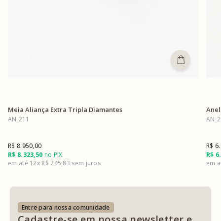
Meia Aliança Extra Tripla Diamantes
Anel
AN_211
AN_2
R$ 8.950,00
R$ 6
R$ 8.323,50
no PIX
R$ 6
12x
R$ 745,83
Entre para nossa comunidade
Cadastre-se em nossa newsletter e