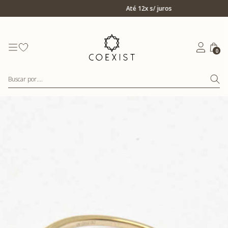
Ir para Home Prata
Até 12x s/ juros
0
Buscar por....