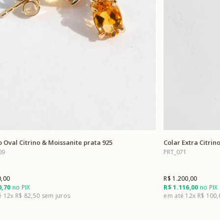
o Oval Citrino & Moissanite prata 925
Colar Extra Citrin
09
PRT_071
0,00
R$ 1.200,00
0,70
no PIX
R$ 1.116,00
no PIX
12x
R$ 82,50
12x
R$ 100