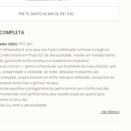
FRETE GRÁTIS ACIMA DE R$1.500
 COMPLETA
ador (SKU):
PRT_087
om Moissanites é uma peça que traduz sofisticação luminosa e elegância
onfeccionado em Prata 925 de alta qualidade, recebe um refinado banho
8k, garantindo brilho duradouro e acabamento impecável.
ca-se o citrino — pedra conhecida por sua tonalidade dourada vibrante, que
 prosperidade e vitalidade. Ao redor, delicadas moissanites são
ravejadas, proporcionando um brilho intenso e sofisticado, comparável ao
levando ainda mais o glamour da peça.
ioso equilibra o protagonismo da pedra central com o brilho sutil das
ornando este anel perfeito tanto para ocasiões especiais quanto para
ntes no dia a dia.
dia luz, estilo e personalidade.