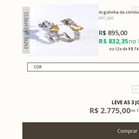
Argolinha de citrino
ENTREGA EXPRESS
PRT_089
R$ 895,00
R$ 832,35
no 
12x
R$ 74
LEVE AS 3 J
R$ 2.775,00
1