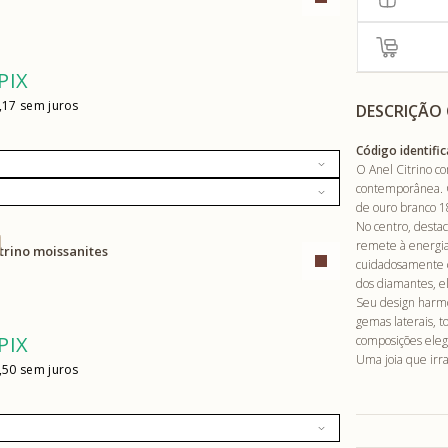
PIX
,17
DESCRIÇÃO
Código identific
O Anel Citrino c
contemporânea. C
de ouro branco 1
No centro, desta
remete à energia,
itrino moissanites
cuidadosamente c
dos diamantes, e
Seu design harmon
gemas laterais, t
PIX
composições elega
Uma joia que irra
,50