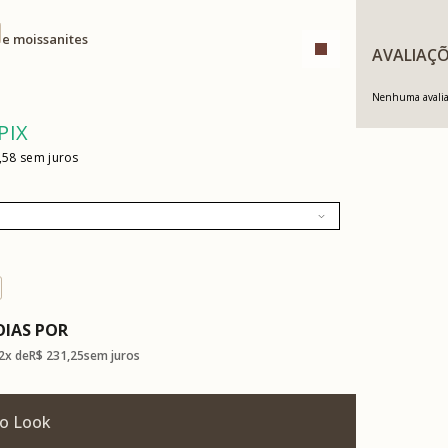
 e moissanites
AVALIAÇÕ
Nenhuma avaliaç
PIX
,58
OIAS
2x
R$ 231,25
sem juros