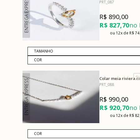
ENTREGA EXPRESS
PRT_087
R$ 890,00
R$ 827,70
no 
12x
R$ 74
Colar meia riviera c
ENTREGA EXPRESS
PRT_088
R$ 990,00
R$ 920,70
no 
12x
R$ 82