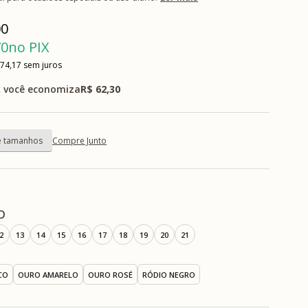
00
70
no PIX
 74,17
sem juros
 você economiza
R$ 62,30
Compre Junto
O
2
13
14
15
16
17
18
19
20
21
CO
OURO AMARELO
OURO ROSÉ
RÓDIO NEGRO