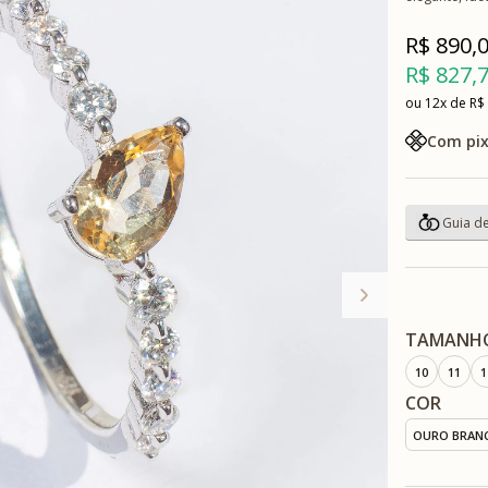
R$ 890,
R$ 827,
12x
R$
Com pix
TAMANH
10
11
1
COR
OURO BRAN