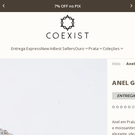
Ir para Home Prata
Até 12x s/ juros
Entrega Express
New In
Best Sellers
Ouro
Prata
Coleções
Início
Anel
ANEL G
ENTREGA
(0
Anel em Prat
e moissanites
elegante, ide