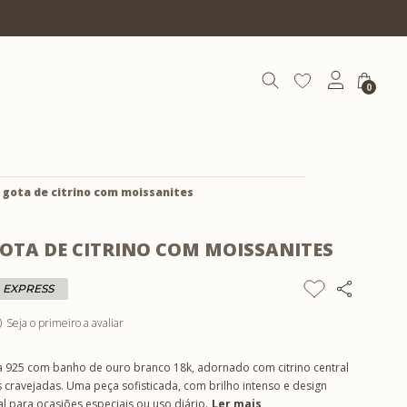
10% OFF com cupom | COEXIST10
0
 gota de citrino com moissanites
OTA DE CITRINO COM MOISSANITES
 EXPRESS
Seja o primeiro a avaliar
)
a 925 com banho de ouro branco 18k, adornado com citrino central
 cravejadas. Uma peça sofisticada, com brilho intenso e design
al para ocasiões especiais ou uso diário.
Ler mais