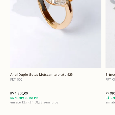
Anel Duplo Gotas Moissanite prata 925
Brinc
PRT_006
PRT_0
R$ 1.300,00
R$ 99
R$ 1.209,00
no PIX
R$ 92
12x
R$ 108,33