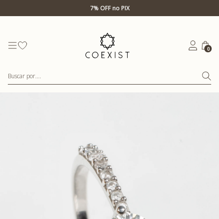
Ir para Home Prata
7% OFF no PIX
0
Buscar por....