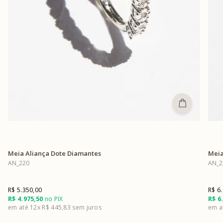
Meia Aliança Dote Diamantes
Meia
AN_220
AN_2
R$ 5.350,00
R$ 6
R$ 4.975,50
no PIX
R$ 6
12x
R$ 445,83