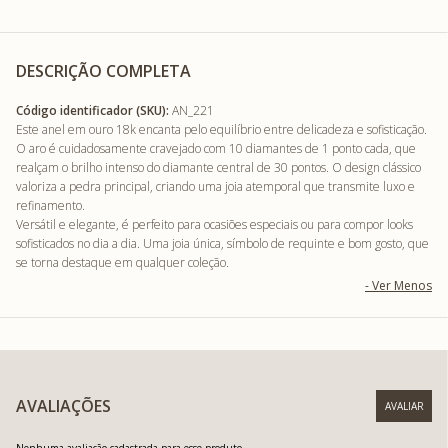
DESCRIÇÃO COMPLETA
Código identificador (SKU):
AN_221
Este anel em ouro 18k encanta pelo equilíbrio entre delicadeza e sofisticação.
O aro é cuidadosamente cravejado com 10 diamantes de 1 ponto cada, que
realçam o brilho intenso do diamante central de 30 pontos. O design clássico
valoriza a pedra principal, criando uma joia atemporal que transmite luxo e
refinamento.
Versátil e elegante, é perfeito para ocasiões especiais ou para compor looks
sofisticados no dia a dia. Uma joia única, símbolo de requinte e bom gosto, que
se torna destaque em qualquer coleção.
AVALIAÇÕES